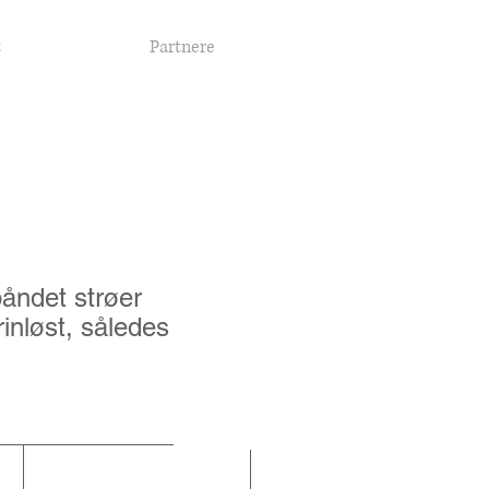
t
Partnere
af, to 12 V
åndet strøer
inløst, således
 instrødybde
m) (mm)