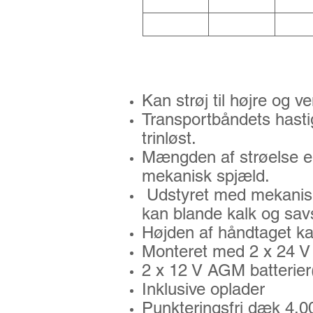
SE 250 780
Tekniske specifikatio
Kan strøj til højre og ve
Transportbåndets hastig
trinløst.
Mængden af strøelse er
mekanisk spjæld.
Udstyret med mekanisk
kan blande kalk og sav
Højden af håndtaget ka
Monteret med 2 x 24 V i
2 x 12 V AGM batterier(
Inklusive oplader
Punkteringsfri dæk 4.0