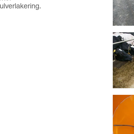
ulverlakering.
5.00x8.
hjul)