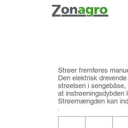
SE 250 er en elektrisk 
batterier.
Strøer fremføres manue
Den elektrisk drevende
strøelsen i sengebåse, 
at instrøeningsdybden
Strøemængden kan indst
Type Bredde indhol
(mm) (L) (k