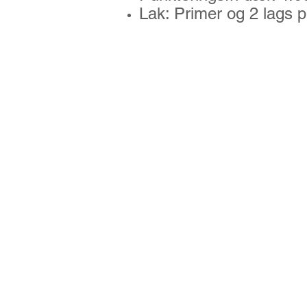
Lak: Primer og 2 lags p
Extra udstyr: stor hjul 
: drejhjul (3rd 