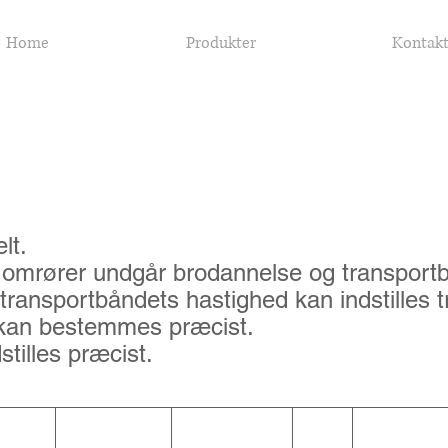
Home
Produkter
Kontak
drevet strøer med en strømkilde bestående 
lt.
 omrører undgår brodannelse og transportb
transportbåndets hastighed kan indstilles tr
 kan bestemmes præcist.
illes præcist.
d vægt tom Max lad- volt instrø høj-
g) vægt (kg) (v) de (m