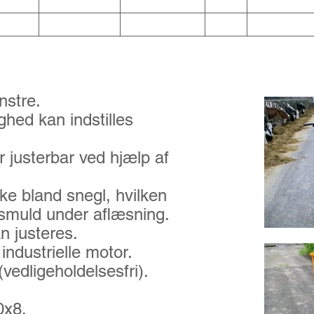
 220 65 80 24 500 
ner:
nstre.
hed kan indstilles
 justerbar ved hjælp af
e bland snegl, hvilken
smuld under aflæsning.
n justeres.
ndustrielle motor.
vedligeholdelsesfri).
0x8.