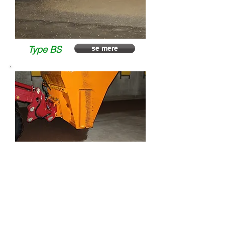
Type BS
se mere
Type OL
se mere
Tilbage